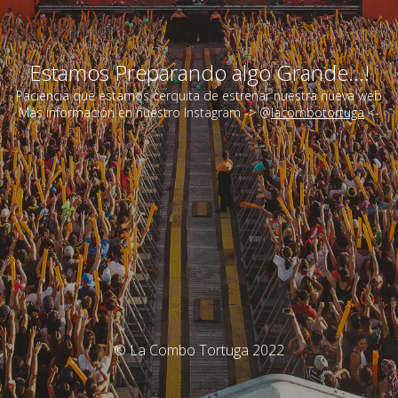
Estamos Preparando algo Grande...!
Paciencia que estamos cerquita de estrenar nuestra nueva web
Más información en nuestro Instagram -> @
lacombotortuga
<-
© La Combo Tortuga 2022