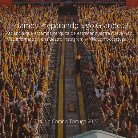
Estamos Preparando algo Grande...!
Paciencia que estamos cerquita de estrenar nuestra nueva web
Más información en nuestro Instagram -> @
lacombotortuga
<-
© La Combo Tortuga 2022