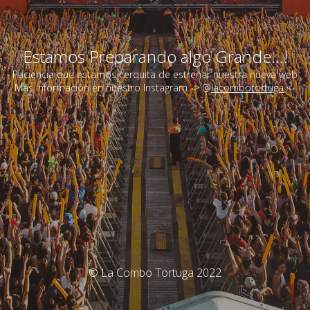
Estamos Preparando algo Grande...!
Paciencia que estamos cerquita de estrenar nuestra nueva web
Más información en nuestro Instagram -> @
lacombotortuga
<-
© La Combo Tortuga 2022