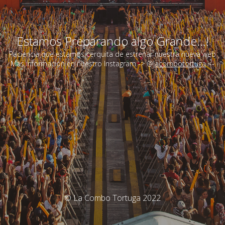
Estamos Preparando algo Grande...!
Paciencia que estamos cerquita de estrenar nuestra nueva web
Más información en nuestro Instagram -> @
lacombotortuga
<-
© La Combo Tortuga 2022