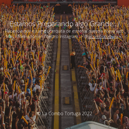
Estamos Preparando algo Grande...!
Paciencia que estamos cerquita de estrenar nuestra nueva web
Más información en nuestro Instagram -> @
lacombotortuga
<-
© La Combo Tortuga 2022