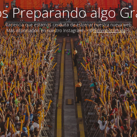
s Preparando algo Gra
Paciencia que estamos cerquita de estrenar nuestra nueva web
Más información en nuestro Instagram -> @
lacombotortuga
<-